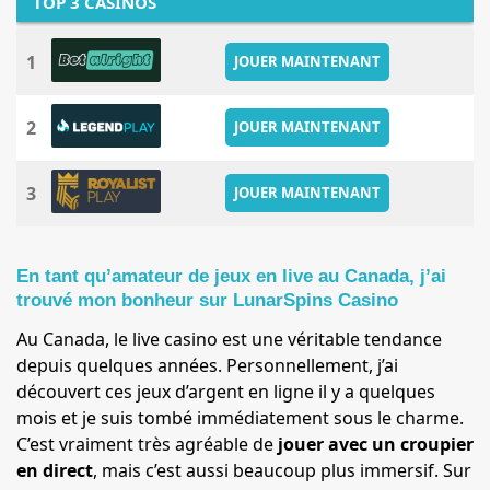
TOP 3 CASINOS
1
JOUER MAINTENANT
2
JOUER MAINTENANT
3
JOUER MAINTENANT
En tant qu’amateur de jeux en live au Canada, j’ai
trouvé mon bonheur sur LunarSpins Casino
Au Canada, le live casino est une véritable tendance
depuis quelques années. Personnellement, j’ai
découvert ces jeux d’argent en ligne il y a quelques
mois et je suis tombé immédiatement sous le charme.
C’est vraiment très agréable de
jouer avec un croupier
en direct
, mais c’est aussi beaucoup plus immersif. Sur