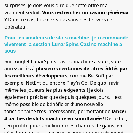
surprises, je dois vous dire que cette offre m’a
vraiment séduit.
Vous recherchez un casino généreux
?
Dans ce cas, tournez-vous sans hésiter vers cet
opérateur.
Pour les amateurs de slots machine, je recommande
vivement la section LunarSpins Casino machine a
sous
Sur l’onglet LunarSpins Casino machine a sous, vous
aurez accès à
plusieurs centaines de titres édités par
les meilleurs développeurs
, comme BetSoft par
exemple, NetEnt ou encore Play’n Go. De quoi ravir
même les joueurs les plus exigeants ! Je dois
également préciser que depuis quelques jours, il est
même possible de bénéficier d’une nouvelle
fonctionnalité très intéressante, permettant de
lancer
4 parties de slots machine en simultanée
! De ce fait,
j’en profite pour améliorer mes chances de gains, en
sélectionnant « auto play ». Je vous suggère vivement